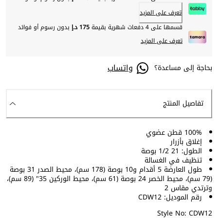
تعرف على المزيد
قسمها على 4 دفعات شهرية بقيمة
175 د.إ
بدون رسوم أو فوائد
تعرف على المزيد
واتساب
بحاجة إلى مساعدة؟
تفاصيل المنتج
100% قطن عضوي
إغلاق بأزرار
الطول: 21 1/2 بوصة
تنظيف في الغسالة
طول العارضة 5 أقدام و10 بوصة (178 سم)، محيط الصدر 31 بوصة
(79 سم)، محيط الخصر 24 بوصة (61 سم)، محيط الوركين 35" (89 سم)،
وترتدي مقاس 2
رقم الموديل: CDW12
Style No: CDW12