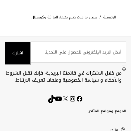
/
الرئيسية
صندل مارغوت دنيم بشعار الماركة وكريستال
اشترك
من خلال الاشتراك في قائمتنا البريدية، فإنك تقبل
الشروط
والأحكام
و
سياسة الخصوصية وملفات تعريف الارتباط
.
الموقع ومواقع المتاجر
الكويت
United
Kuwait
الإمارات
متاجر