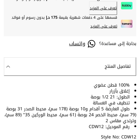
تعرف على المزيد
قسمها على 4 دفعات شهرية بقيمة
175 د.إ
بدون رسوم أو فوائد
تعرف على المزيد
واتساب
بحاجة إلى مساعدة؟
تفاصيل المنتج
100% قطن عضوي
إغلاق بأزرار
الطول: 21 1/2 بوصة
تنظيف في الغسالة
طول العارضة 5 أقدام و10 بوصة (178 سم)، محيط الصدر 31 بوصة
(79 سم)، محيط الخصر 24 بوصة (61 سم)، محيط الوركين 35" (89 سم)،
وترتدي مقاس 2
رقم الموديل: CDW12
Style No: CDW12