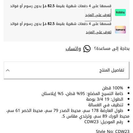
قسمها على 4 دفعات شهرية بقيمة
82.5 د.إ
بدون رسوم أو فوائد
تعرف على المزيد
قسمها على 4 دفعات شهرية بقيمة
82.5 د.إ
بدون رسوم أو فوائد
تعرف على المزيد
واتساب
بحاجة إلى مساعدة؟
تفاصيل المنتج
100% قطن
خامة النسيج المضلع: 95% قطن، 5% إيلاستان
الطول: 19 3/4 بوصة
تنظيف في الغسالة
طول العارضة 178 سم، محيط الصدر 79 سم، محيط الخصر 61 سم،
محيط الورك 89 سم، وترتدي مقاس S.
رقم الموديل: CDW23
Style No: CDW23