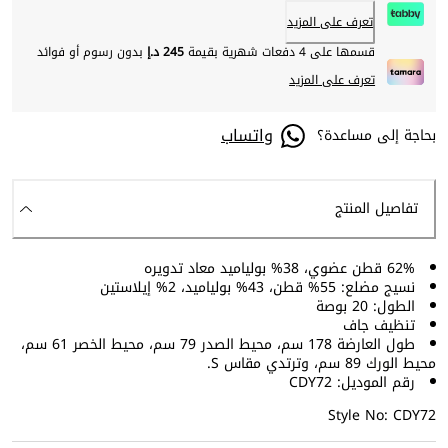
تعرف على المزيد
قسمها على 4 دفعات شهرية بقيمة
245 د.إ
بدون رسوم أو فوائد
تعرف على المزيد
واتساب
بحاجة إلى مساعدة؟
تفاصيل المنتج
62% قطن عضوي، 38% بولياميد معاد تدويره
نسيج مضلع: 55% قطن، 43% بولياميد، 2% إيلاستين
الطول: 20 بوصة
تنظيف جاف
طول العارضة 178 سم، محيط الصدر 79 سم، محيط الخصر 61 سم،
محيط الورك 89 سم، وترتدي مقاس S.
رقم الموديل: CDY72
Style No: CDY72