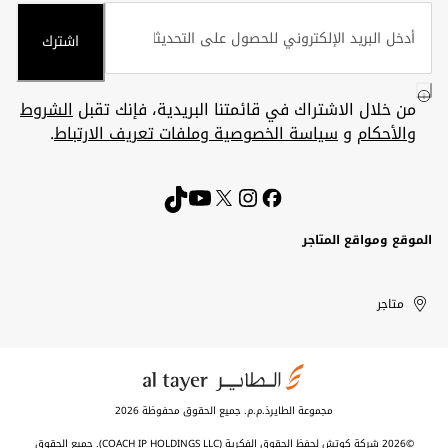
اشترك
من خلال الاشتراك في قائمتنا البريدية، فإنك تقبل
الشروط
والأحكام
و
سياسة الخصوصية وملفات تعريف الارتباط
.
الموقع ومواقع المتاجر
الكويت
United
Kuwait
الإمارات
متاجر
Arab
العربية
المتحدة
Emirates
مجموعة الطايرذ.م.م. جميع الحقوق محفوظة 2026
©2026 شركة كوتش لحفظ الحقوق الفكرية (COACH IP HOLDINGS LLC). جميع الحقوق