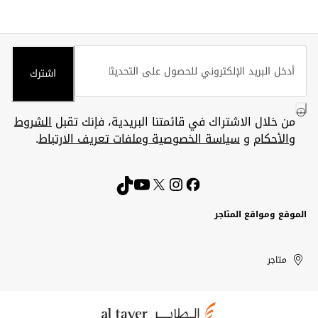
اشترك
من خلال الاشتراك في قائمتنا البريدية، فإنك تقبل
الشروط
والأحكام
و
سياسة الخصوصية وملفات تعريف الارتباط
.
الموقع ومواقع المتاجر
الكويت
United
Kuwait
الإمارات
متاجر
Arab
العربية
المتحدة
Emirates