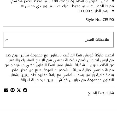
طول العارض 6 أقدام و2 بوصة/ 188 سم، محيط الصدر 94 سم،
محيط الخصر 71 سم، محيط الورك 71 سم، ويرتدي مقاس M
رقم الطراز: CEU90
Style No: CEU90
ملاحظات المحرر
أبدعت ماركة كوتش هذا الجاكيت بالتعاون مع مجموعة فنانين برين ديد
من لوس أنجلوس ضمن تشكيلة تحتفي بفن الإبداع المشترك والتعبير
عن الذات. تتزين التشكيلة بشعار مميز لهذا التعاون وهي مستوحاة من
مدينة ملاهي خيالية مليئة بالشخصيات المرحة. صنع من قطن فاخر
بقصة عادية ويتميز بسحاب أمامي مع ياقة مغايرة جلد. يتزين بشعار
التعاون ومجموعة من دبابيس كوتش | برين ديد قابلة للإزالة.
شارك هذا المنتج