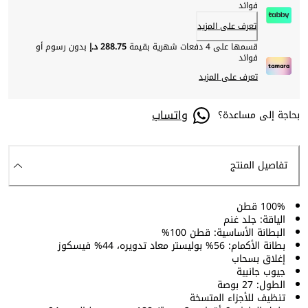
فوائد
تعرف على المزيد
قسمها على 4 دفعات شهرية بقيمة
288.75 د.إ
بدون رسوم أو
فوائد
تعرف على المزيد
واتساب
بحاجة إلى مساعدة؟
تفاصيل المنتج
100% قطن
الياقة: جلد غنم
البطانة الأساسية: قطن 100%
بطانة الأكمام: 56% بوليستر معاد تدويره، 44% فيسكوز
إغلاق بسحاب
جيوب جانبية
الطول: 27 بوصة
تنظيف للأجزاء المتسخة