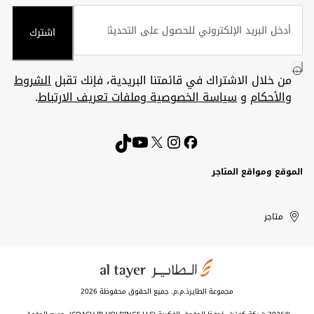
اشترك
من خلال الاشتراك في قائمتنا البريدية، فإنك تقبل
الشروط
والأحكام
و
سياسة الخصوصية وملفات تعريف الارتباط
.
الموقع ومواقع المتاجر
الكويت
United
Kuwait
الإمارات
متاجر
Arab
العربية
المتحدة
Emirates
مجموعة الطايرذ.م.م. جميع الحقوق محفوظة 2026