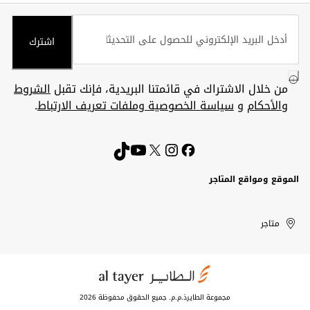
اشترك
من خلال الاشتراك في قائمتنا البريدية، فإنك تقبل
الشروط
والأحكام
و
سياسة الخصوصية وملفات تعريف الارتباط
.
الموقع ومواقع المتاجر
الكويت
United
Kuwait
الإمارات
متاجر
Arab
العربية
المتحدة
Emirates
مجموعة الطايرذ.م.م. جميع الحقوق محفوظة 2026