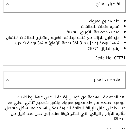
تفاصيل المنتج
جلد مدبوغ مفروك
ثمانية فتحات للبطاقات
فتحات مخصصة للأوراق النقدية
جزء قابل للإزالة مع فتحة لبطاقة الهوية وفتحتين لبطاقات الائتمان
4 1/4 بوصة (طول) × 3 3/4 بوصة (ارتفاع) × 3/4 بوصة (عرض)
رقم الطراز: CEF71
Style No: CEF71
ملاحظات المحرر
تعد المحفظة المقدمة من كوتش إضافة لا غنى عنها لإطلالاتك
اليومية. صنعت من جلد مدبوغ مفروك وتتميز بتصميم ثنائي الطي مع
جيب داخلي قابل للإزالة لبطاقة الهوية يمكن استخدامه بشكل منفصل.
مثالية للأيام والليالي التي تحتاج فيها فقط إلى حمل عدد قليل من
البطاقات.