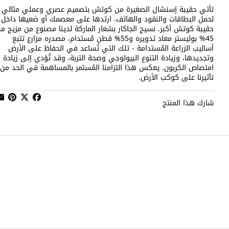
تأتي حقيبة إسنشال الصغيرة من كوتش بتصميم عصري وعملي مثالي
لحمل البطاقات والنقود والهاتف. ارتدها على معصمك أو ضعيها داخل
حقيبة كوتش أكبر. نسيج الجاكار بشعار الماركة لدينا مصنوع من مزيج م
45% بوليستر معاد تدويره و55% قطن مُستدام، مصدره مزارع تتبع
أساليب الزراعة المُستدامة - تلك التي تُساعد في الحفاظ على الأرض
وتجديدها، وزيادة التنوع البيولوجي وصحة التربة، وقد تُؤدي إلى زيادة
امتصاص الكربون. يعكس هذا التزامنا المُستمر بالمساهمة في الحد من
تأثيرنا على كوكب الأرض.
شارك هذا المنتج