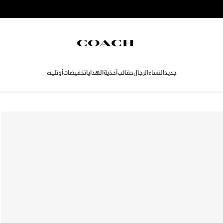
جديد
النساء
الرجال
حقائب
أحذية
الهدايا
تخفيضات
أوتليت