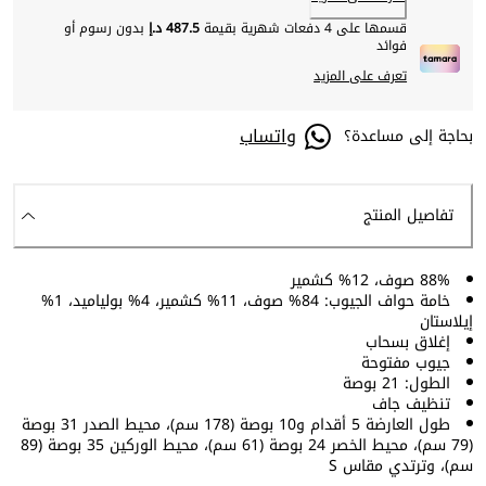
قسمها على 4 دفعات شهرية بقيمة
487.5 د.إ
بدون رسوم أو
فوائد
تعرف على المزيد
واتساب
بحاجة إلى مساعدة؟
تفاصيل المنتج
88% صوف، 12% كشمير
خامة حواف الجيوب: 84% صوف، 11% كشمير، 4% بولياميد، 1%
إيلاستان
إغلاق بسحاب
جيوب مفتوحة
الطول: 21 بوصة
تنظيف جاف
طول العارضة 5 أقدام و10 بوصة (178 سم)، محيط الصدر 31 بوصة
(79 سم)، محيط الخصر 24 بوصة (61 سم)، محيط الوركين 35 بوصة (89
سم)، وترتدي مقاس S