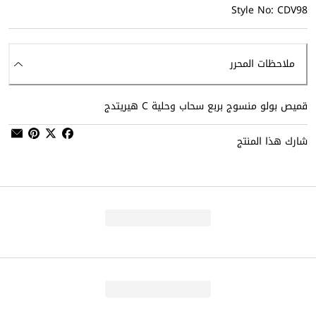
Style No: CDV98
ملاحظات المحرر
قميص بولو منسوج بربع سحاب وحلية C هيريتدج
شارك هذا المنتج