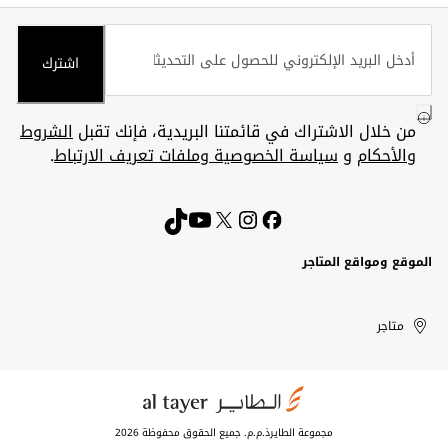
اشترك
من خلال الاشتراك في قائمتنا البريدية، فإنك تقبل
الشروط
والأحكام
و
سياسة الخصوصية وملفات تعريف الارتباط
.
الموقع ومواقع المتاجر
الكويت
United
Kuwait
الإمارات
متاجر
Arab
العربية
المتحدة
Emirates
مجموعة الطايرذ.م.م. جميع الحقوق محفوظة 2026