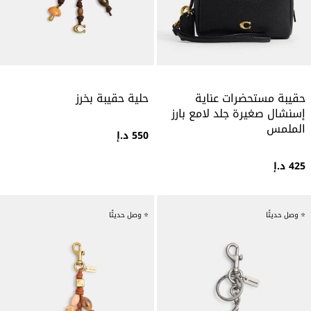
حقيبة مستحضرات عناية
حلية حقيبة بخرز
إسنشال صغيرة جلد لامع بارز
الملمس
550 د.إ
425 د.إ
⭐ وصل حديثًا
⭐ وصل حديثًا