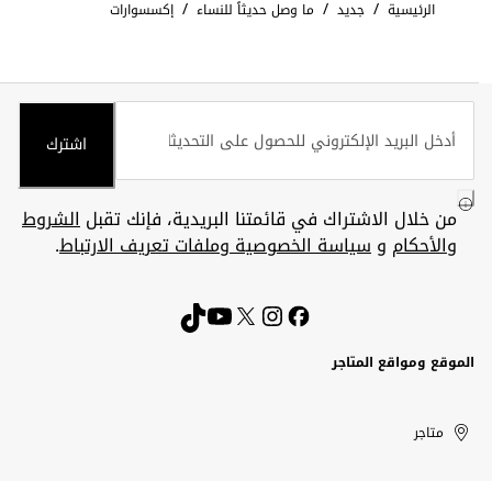
/
/
/
الرئيسية
جديد
ما وصل حديثاً للنساء
إكسسوارات
اشترك
من خلال الاشتراك في قائمتنا البريدية، فإنك تقبل
الشروط
والأحكام
و
سياسة الخصوصية وملفات تعريف الارتباط
.
الموقع ومواقع المتاجر
الكويت
United
Kuwait
الإمارات
متاجر
Arab
العربية
المتحدة
Emirates