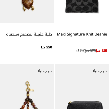
Maxi Signature Knit Beanie
حلية حقيبة بتصميم سلحفاة
550 د.إ
185 د.إ
375 د.إ
(
%)
51
⭐ وصل حديثًا
⭐ وصل حديثًا