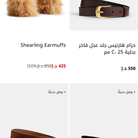
حزام هارنيس جلد عجل فاخر
Shearling Earmuffs
بحلية C، 25 مم
425 د.إ
850 د.إ
(
%)
50
550 د.إ
⭐ وصل حديثًا
⭐ وصل حديثًا