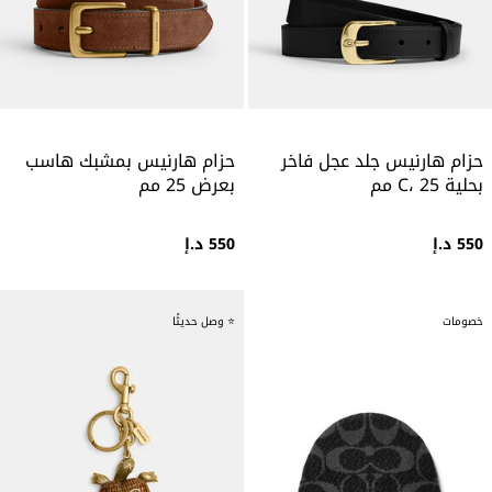
حزام هارنيس جلد عجل فاخر
حزام هارنيس بمشبك هاسب
بحلية C، 25 مم
بعرض 25 مم
550 د.إ
550 د.إ
خصومات
⭐ وصل حديثًا