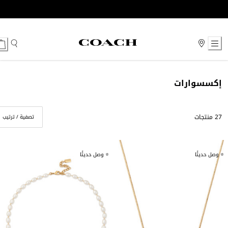
Ski
t
Conten
إكسسوارات
27 منتجات
تصفية / ترتيب
⭐ وصل حديثًا
⭐ وصل حديثًا