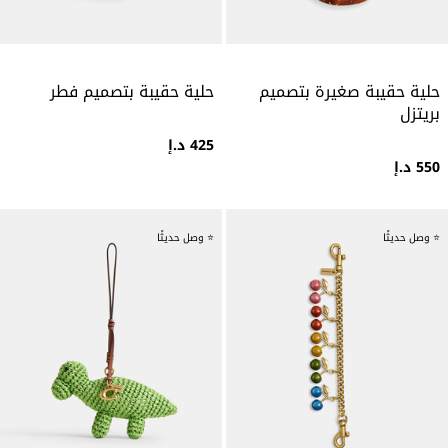
حلية حقيبة صغيرة بتصميم
حلية حقيبة بتصميم فطر
بريتزل
425 د.إ
550 د.إ
⭐ وصل حديثًا
⭐ وصل حديثًا