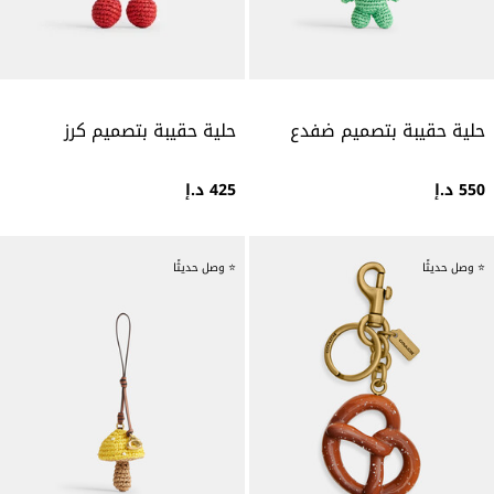
حلية حقيبة بتصميم ضفدع
حلية حقيبة بتصميم كرز
550 د.إ
425 د.إ
⭐ وصل حديثًا
⭐ وصل حديثًا