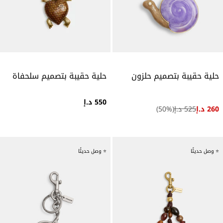
حلية حقيبة بتصميم حلزون
حلية حقيبة بتصميم سلحفاة
550 د.إ
260 د.إ
525 د.إ
(
%)
50
⭐ وصل حديثًا
⭐ وصل حديثًا