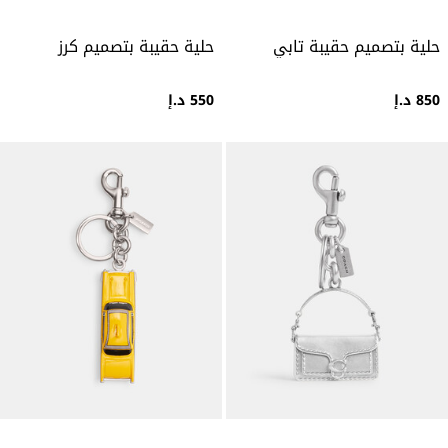
حلية بتصميم حقيبة تابي
حلية حقيبة بتصميم كرز
850 د.إ
550 د.إ