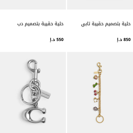
حلية بتصميم حقيبة تابي
حلية حقيبة بتصميم دب
850 د.إ
550 د.إ