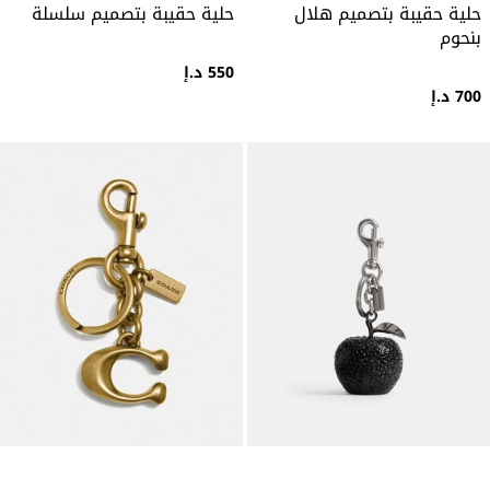
حلية حقيبة بتصميم هلال
حلية حقيبة بتصميم سلسلة
بنحوم
550 د.إ
700 د.إ