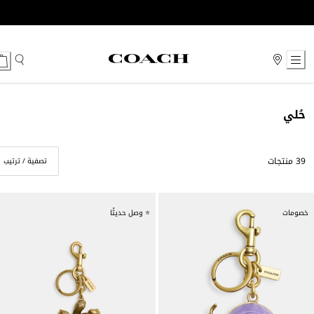
Ski
t
Conten
حُلي
39 منتجات
تصفية / ترتيب
خصومات
⭐ وصل حديثًا