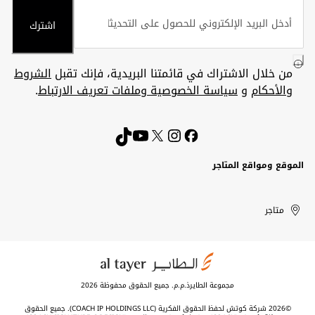
اشترك
من خلال الاشتراك في قائمتنا البريدية، فإنك تقبل
الشروط
والأحكام
و
سياسة الخصوصية وملفات تعريف الارتباط
.
الموقع ومواقع المتاجر
الكويت
United
Kuwait
الإمارات
متاجر
Arab
العربية
المتحدة
Emirates
مجموعة الطايرذ.م.م. جميع الحقوق محفوظة 2026
©2026 شركة كوتش لحفظ الحقوق الفكرية (COACH IP HOLDINGS LLC). جميع الحقوق