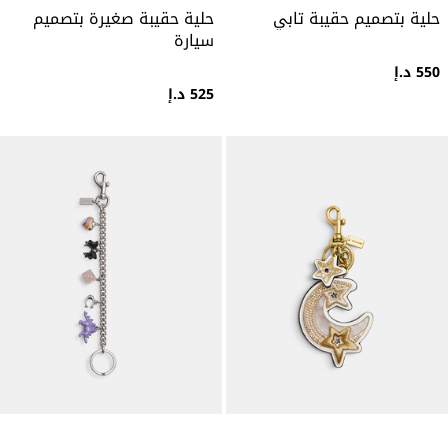
حلية بتصميم حقيبة تابي
حلية حقيبة صغيرة بتصميم
سيارة
550 د.إ
525 د.إ