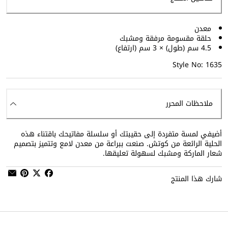
معدن
حلقة مقسومة مرفقة ومشبك
4.5 سم (طول) × 3 سم (ارتفاع)
Style No: 1635
ملاحظات المحرر
أضيفي لمسة متفردة إلى حقيبتك أو سلسلة مفاتيحك باقتناء هذه
الحلية الرائعة من كوتش. صنعت ببراعة من معدن لامع وتتميز بتصميم
شعار الماركة ومشبك لسهولة تعليقها.
شارك هذا المنتج