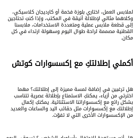
لملابس العمل، اختاري بلوزة فخمة أو كارديجان كلاسيكي،
وكلاهما مثالي لإطلالة أنيقة في المكتب، وإذا كنتِ تحتاجين
إلى قطعة ملابس عملية ومتعددة الاستخدامات، ملابسنا
القطنية مصممة لراحة طوال اليوم وسهولة ارتداء في كل
مكان.
أكملي إطلالتكِ مع إكسسوارات كوتش
هل ترغبين في إضافة لمسة مميزة إلى إطلالتك؟ مهما
اخترتي من أزياء، يمكنكِ الاستمتاع بإطلالة عصرية تتناسب
بشكل رائع مع إكسسواراتنا الاستثنائية. يمكنكِ إكمال
إطلالتك مع إكسسوارات مثل حقائب اليد والساعات والعديد
من الإكسسوارات الأخرى التي لا تفوّت.
هل أنتِ مستعدة للاحتفال بأسلوبكِ الشخصي؟ تسوقي اليوم