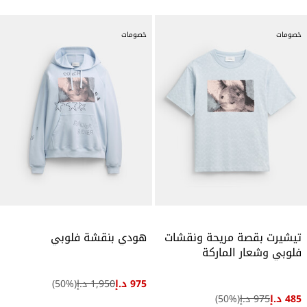
خصومات
خصومات
تيشيرت بقصة مريحة ونقشات
هودي بنقشة فلوبي
فلوبي وشعار الماركة
975 د.إ
1,950 د.إ
(
%)
50
485 د.إ
975 د.إ
(
%)
50