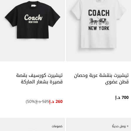
تيشيرت بنقشة عربة وحصان
تيشيرت كورسيف بقصة
قطن عضوي
قصيرة بشعار الماركة
700 د.إ
260 د.إ
525 د.إ
(
%)
50
⭐ وصل حديثًا
خصومات