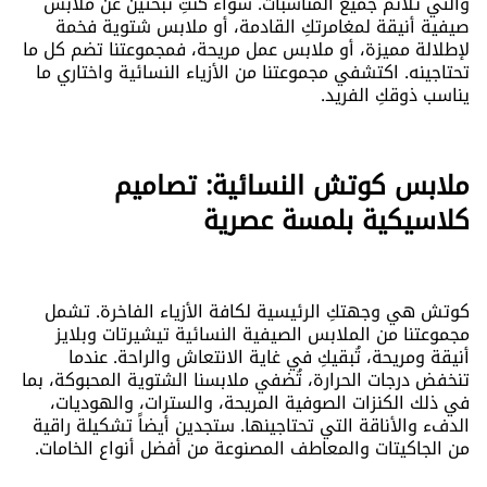
والتي تلائم جميع المناسبات. سواء كنتِ تبحثين عن ملابس
صيفية أنيقة لمغامرتكِ القادمة، أو ملابس شتوية فخمة
لإطلالة مميزة، أو ملابس عمل مريحة، فمجموعتنا تضم ​​كل ما
تحتاجينه. اكتشفي مجموعتنا من الأزياء النسائية واختاري ما
يناسب ذوقكِ الفريد.
ملابس كوتش النسائية: تصاميم
كلاسيكية بلمسة عصرية
كوتش هي وجهتكِ الرئيسية لكافة الأزياء الفاخرة. تشمل
مجموعتنا من الملابس الصيفية النسائية تيشيرتات وبلايز
أنيقة ومريحة، تُبقيكِ في غاية الانتعاش والراحة. عندما
تنخفض درجات الحرارة، تُضفي ملابسنا الشتوية المحبوكة، بما
في ذلك الكنزات الصوفية المريحة، والسترات، والهوديات،
الدفء والأناقة التي تحتاجينها. ستجدين أيضاً تشكيلة راقية
من الجاكيتات والمعاطف المصنوعة من أفضل أنواع الخامات.