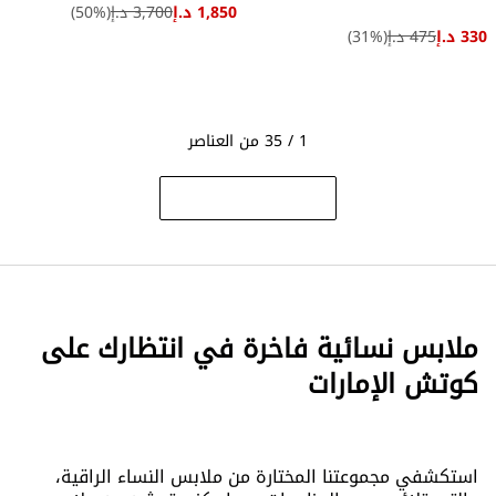
1,850 د.إ
3,700 د.إ
(
%)
50
330 د.إ
475 د.إ
(
%)
31
1 / 35 من العناصر
ملابس نسائية فاخرة في انتظارك على
كوتش الإمارات
استكشفي مجموعتنا المختارة من ملابس النساء الراقية،