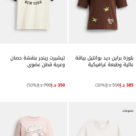
بلوزة براين ديد بوانتيل بياقة
تيشيرت رينجر بنقشة حصان
عالية وطبعة غرافيكية
وعربة قطن عضوي
385 د.إ
550 د.إ
(
%)
30
350 د.إ
700 د.إ
(
%)
50
خصومات