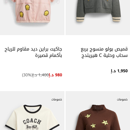
قميص بولو منسوج بربع
جاكيت براين ديد مقاوم للرياح
سحاب وحلية C هيريتدج
بأكمام قصيرة
1,950 د.إ
980 د.إ
1,400 د.إ
(
%)
30
خصومات
خصومات