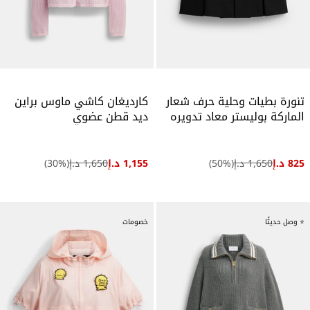
تنورة بطيات وحلية حرف شعار
كارديغان كاشي ماوس براين
الماركة بوليستر معاد تدويره
ديد قطن عضوي
825 د.إ
1,650 د.إ
(
%)
50
1,155 د.إ
1,650 د.إ
(
%)
30
⭐ وصل حديثًا
خصومات