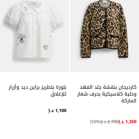
كارديجان بنقشة جلد الفهد
بلوزة بتطريز براين ديد وأزرار
وحلية كلاسيكية بحرف شعار
للإغلاق
الماركة
1,100 د.إ
1,350 د.إ
2,700 د.إ
(
%)
50