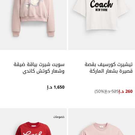
تيشيرت كورسيف بقصة
سويت شيرت بياقة ضيقة
قصيرة بشعار الماركة
وشعار كوتش كاندي
1,650 د.إ
260 د.إ
525 د.إ
(
%)
50
خصومات