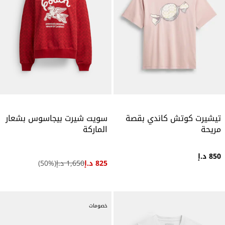
تيشيرت كوتش كاندي بقصة
سويت شيرت بيجاسوس بشعار
مريحة
الماركة
850 د.إ
825 د.إ
1,650 د.إ
(
%)
50
خصومات