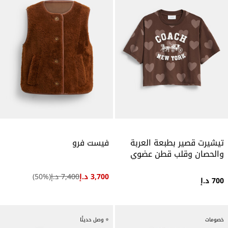
تيشيرت قصير بطبعة العربة
فيست فرو
والحصان وقلب قطن عضوي
3,700 د.إ
7,400 د.إ
(
%)
50
700 د.إ
خصومات
⭐ وصل حديثًا