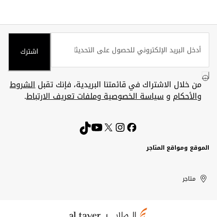
اشترك
من خلال الاشتراك في قائمتنا البريدية، فإنك تقبل
الشروط
والأحكام
و
سياسة الخصوصية وملفات تعريف الارتباط
.
الموقع ومواقع المتاجر
الكويت
United
Kuwait
الإمارات
متاجر
Arab
العربية
المتحدة
Emirates