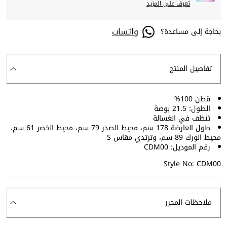
تعرف على المزيد
واتساب
بحاجة إلى مساعدة؟
تفاصيل المنتج
قطن 100%
الطول: 21.5 بوصة
تنظف في الغسالة
طول العارضة 178 سم، محيط الصدر 79 سم، محيط الخصر 61 سم،
محيط الورك 89 سم، وترتدي مقاس S
رقم الموديل: CDM00
Style No: CDM00
ملاحظات المحرر