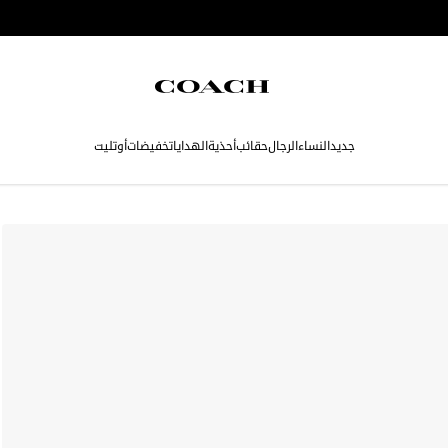
جديد
النساء
الرجال
حقائب
أحذية
الهدايا
تخفيضات
أوتليت