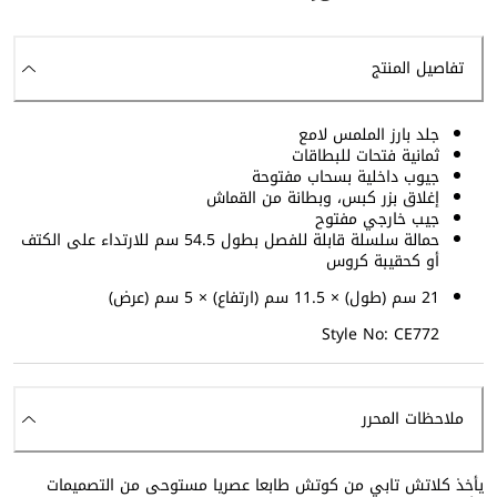
تفاصيل المنتج
جلد بارز الملمس لامع
ثمانية فتحات للبطاقات
جيوب داخلية بسحاب مفتوحة
إغلاق بزر كبس، وبطانة من القماش
جيب خارجي مفتوح
حمالة سلسلة قابلة للفصل بطول 54.5 سم للارتداء على الكتف
أو كحقيبة كروس
21 سم (طول) × 11.5 سم (ارتفاع) × 5 سم (عرض)
Style No: CE772
ملاحظات المحرر
يأخذ كلاتش تابي من كوتش طابعا عصريا مستوحى من التصميمات