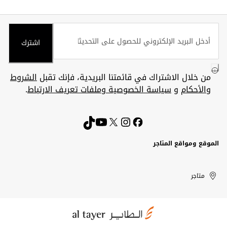
اشترك
من خلال الاشتراك في قائمتنا البريدية، فإنك تقبل
الشروط
والأحكام
و
سياسة الخصوصية وملفات تعريف الارتباط
.
الموقع ومواقع المتاجر
الكويت
United
Kuwait
الإمارات
متاجر
Arab
العربية
المتحدة
Emirates