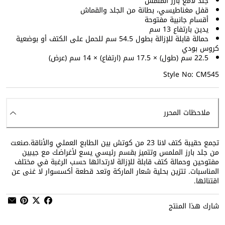
جلد لامع بارز الملمس
قفل مغناطيسي، بطانة من الجلد والقماش
أقسام جانبية مفتوحة
يدين بارتفاع 13 سم
حمالة قابلة للإزالة بطول 54.5 سم للحمل على الكتف أو بوضعية
كروس بودي
22.5 سم (طول) × 17.5 سم (ارتفاع) × 14 سم (عرض)
Style No: CM545
ملاحظات المحرر
تجمع حقيبة كتف لانا 23 من كوتش بين الطابع العملي والأناقة.صنعت
من جلد بارز الملمس وتتميز بقسم رئيسي يسع لأغراضك مع جيبين
مفتوحين وحمالة كتف قابلة للإزالة لارتدائها حسب الرغبة في مختلف
المناسبات. تتزين بحلية شعار الماركة وتعد قطعة أكسسوار لا غنى عن
اقتنائها.
شارك هذا المنتج