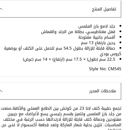
تفاصيل المنتج
جلد لامع بارز الملمس
قفل مغناطيسي، بطانة من الجلد والقماش
أقسام جانبية مفتوحة
يدين بارتفاع 13 سم
حمالة قابلة للإزالة بطول 54.5 سم للحمل على الكتف أو بوضعية
كروس بودي
22.5 سم (طول) × 17.5 سم (ارتفاع) × 14 سم (عرض)
Style No: CM545
ملاحظات المحرر
تجمع حقيبة كتف لانا 23 من كوتش بين الطابع العملي والأناقة.صنعت
من جلد بارز الملمس وتتميز بقسم رئيسي يسع لأغراضك مع جيبين
مفتوحين وحمالة كتف قابلة للإزالة لارتدائها حسب الرغبة في مختلف
المناسبات. تتزين بحلية شعار الماركة وتعد قطعة أكسسوار لا غنى عن