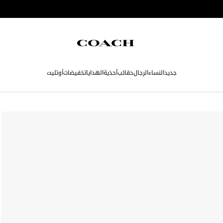
جديد
النساء
الرجال
حقائب
أحذية
الهدايا
تخفيضات
أوتليت