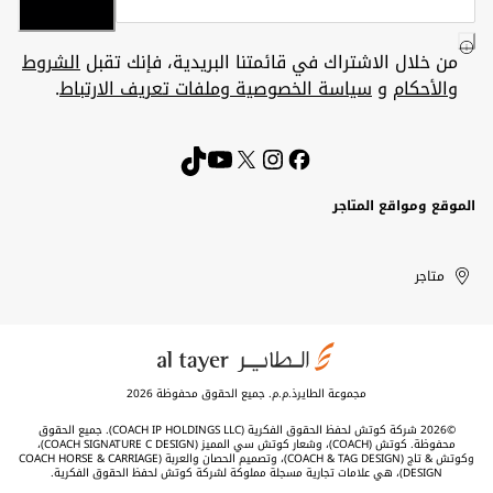
من خلال الاشتراك في قائمتنا البريدية، فإنك تقبل
الشروط
والأحكام
و
سياسة الخصوصية وملفات تعريف الارتباط
.
الموقع ومواقع المتاجر
الكويت
United
Kuwait
الإمارات
متاجر
Arab
العربية
المتحدة
Emirates
مجموعة الطايرذ.م.م. جميع الحقوق محفوظة 2026
©2026 شركة كوتش لحفظ الحقوق الفكرية (COACH IP HOLDINGS LLC). جميع الحقوق
محفوظة. كوتش (COACH)، وشعار كوتش سي المميز (COACH SIGNATURE C DESIGN)،
وكوتش & تاج (COACH & TAG DESIGN)، وتصميم الحصان والعربة (COACH HORSE & CARRIAGE
DESIGN)، هي علامات تجارية مسجلة مملوكة لشركة كوتش لحفظ الحقوق الفكرية.