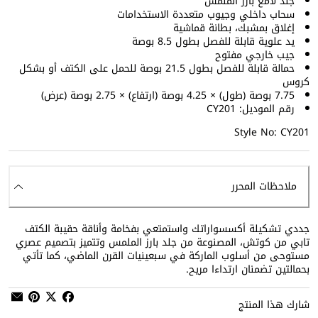
جلد لامع بارز الملمس
سحاب داخلي وجيوب متعددة الاستخدامات
إغلاق بمشبك، بطانة قماشية
يد علوية قابلة للفصل بطول 8.5 بوصة
جيب خارجي مفتوح
حمالة قابلة للفصل بطول 21.5 بوصة للحمل على الكتف أو بشكل
كروس
7.75 بوصة (طول) × 4.25 بوصة (ارتفاع) × 2.75 بوصة (عرض)
رقم الموديل: CY201
Style No: CY201
ملاحظات المحرر
جددي تشكيلة أكسسواراتك واستمتعي بفخامة وأناقة حقيبة الكتف
تابي من كوتش، المصنوعة من جلد بارز الملمس وتتميز بتصميم عصري
مستوحى من أسلوب الماركة في سبعينيات القرن الماضي، كما تأتي
بحمالتين تضمنان ارتداءا مريح.
شارك هذا المنتج