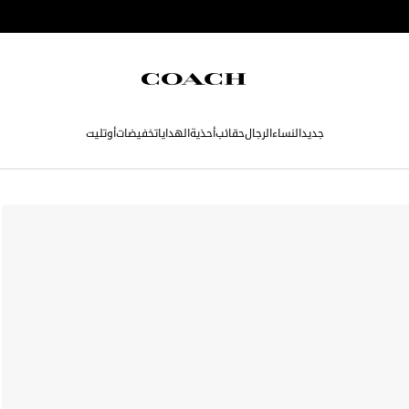
جديد
النساء
الرجال
حقائب
أحذية
الهدايا
تخفيضات
أوتليت