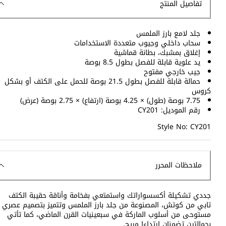
تفاصيل المنتج
جلد لامع بارز الملمس
سحاب داخلي وجيوب متعددة الاستخدامات
إغلاق بمشبك، بطانة قماشية
يد علوية قابلة للفصل بطول 8.5 بوصة
جيب خارجي مفتوح
حمالة قابلة للفصل بطول 21.5 بوصة للحمل على الكتف أو بشكل
كروس
7.75 بوصة (طول) × 4.25 بوصة (ارتفاع) × 2.75 بوصة (عرض)
رقم الموديل: CY201
Style No: CY201
ملاحظات المحرر
جددي تشكيلة أكسسواراتك واستمتعي بفخامة وأناقة حقيبة الكتف
تابي من كوتش، المصنوعة من جلد بارز الملمس وتتميز بتصميم عصري
مستوحى من أسلوب الماركة في سبعينيات القرن الماضي، كما تأتي
بحمالتين تضمنان ارتداءا مريح.