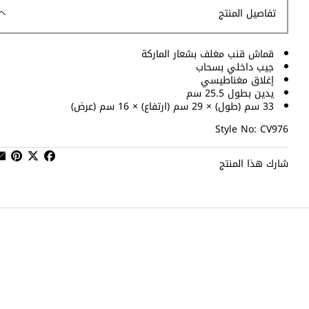
تفاصيل المنتج
قماش قنب مغلف بشعار الماركة
جيب داخلي بسحاب
إغلاق مغناطيسي
يدين بطول 25.5 سم
33 سم (طول) × 29 سم (ارتفاع) × 16 سم (عرض)
Style No: CV976
شارك هذا المنتج