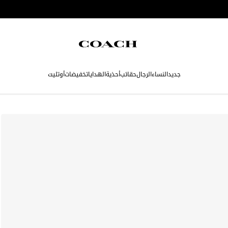
جديد
النساء
الرجال
حقائب
أحذية
الهدايا
تخفيضات
أوتليت