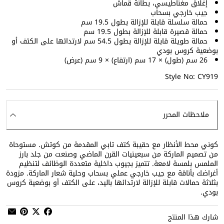
إغلاق مغناطيسي، بطانة قماش
جيب خارجي بسحاب
حمالة سلسلة قابلة للإزالة بطول 19.5 سم
حمالة قصيرة قابلة للإزالة بطول 19.5 سم
حمالة طويلة قابلة للإزالة بطول 54.5 سم لارتدائها على الكتف أو
بوضعية كروس بودي
26 سم (طول) × 17 سم (ارتفاع) × 9 سم (عرض)
Style No: CY919
ملاحظات المحرر
كوني محط الأنظار مع حقيبة كتف تابي المقدمة من كوتش. مستوحاة
من تصميم الماركة من سبعينيات القرن الماضي وصنعت من جلد بارز
الملمس بلمسة لامعة. تتميز بجيوب داخلية متعددة الوظائف لتنظيم
أغراضك بأناقة مع جيب خارجي عملي بسحاب وحلية شعار الماركة. مزودة
بثلاثة حمالات قابلة للإزالة لارتدائها باليد، على الكتف أو بوضعية كروس
بودي.
شارك هذا المنتج