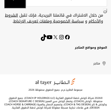
من خلال الاشتراك في قائمتنا البريدية، فإنك تقبل
الشروط
والأحكام
و
سياسة الخصوصية وملفات تعريف الارتباط
.
الموقع ومواقع المتاجر
الكويت
United
Kuwait
الإمارات
متاجر
Arab
العربية
المتحدة
Emirates
مجموعة الطايرذ.م.م. جميع الحقوق محفوظة 2026
©2026 شركة كوتش لحفظ الحقوق الفكرية (COACH IP HOLDINGS LLC). جميع الحقوق
محفوظة. كوتش (COACH)، وشعار كوتش سي المميز (COACH SIGNATURE C DESIGN)،
وكوتش & تاج (COACH & TAG DESIGN)، وتصميم الحصان والعربة (COACH HORSE & CARRIAGE
DESIGN)، هي علامات تجارية مسجلة مملوكة لشركة كوتش لحفظ الحقوق الفكرية.