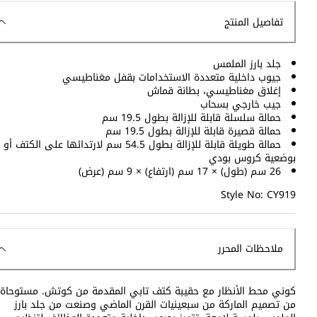
تفاصيل المنتج
جلد بارز الملمس
جيوب داخلية متعددة الاستخدامات بقفل مغناطيسي
إغلاق مغناطيسي، بطانة قماش
جيب خارجي بسحاب
حمالة سلسلة قابلة للإزالة بطول 19.5 سم
حمالة قصيرة قابلة للإزالة بطول 19.5 سم
حمالة طويلة قابلة للإزالة بطول 54.5 سم لارتدائها على الكتف أو
بوضعية كروس بودي
26 سم (طول) × 17 سم (ارتفاع) × 9 سم (عرض)
Style No: CY919
ملاحظات المحرر
كوني محط الأنظار مع حقيبة كتف تابي المقدمة من كوتش. مستوحاة
من تصميم الماركة من سبعينيات القرن الماضي وصنعت من جلد بارز