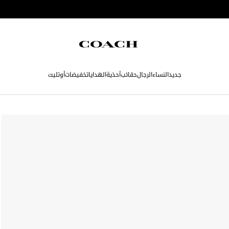
جديد
النساء
الرجال
حقائب
أحذية
الهدايا
تخفيضات
أوتليت