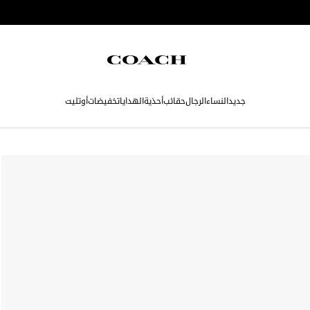
جديد
النساء
الرجال
حقائب
أحذية
الهدايا
تخفيضات
أوتليت