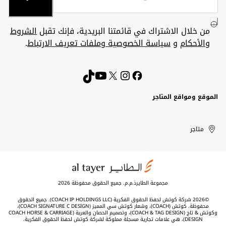
من خلال الاشتراك في قائمتنا البريدية، فإنك تقبل
الشروط
والأحكام
و
سياسة الخصوصية وملفات تعريف الارتباط
.
الموقع ومواقع المتاجر
الكويت
United
Kuwait
الإمارات
متاجر
Arab
العربية
المتحدة
Emirates
مجموعة الطايرذ.م.م. جميع الحقوق محفوظة 2026
©2026 شركة كوتش لحفظ الحقوق الفكرية (COACH IP HOLDINGS LLC). جميع الحقوق
محفوظة. كوتش (COACH)، وشعار كوتش سي المميز (COACH SIGNATURE C DESIGN)،
وكوتش & تاج (COACH & TAG DESIGN)، وتصميم الحصان والعربة (COACH HORSE & CARRIAGE
DESIGN)، هي علامات تجارية مسجلة مملوكة لشركة كوتش لحفظ الحقوق الفكرية.