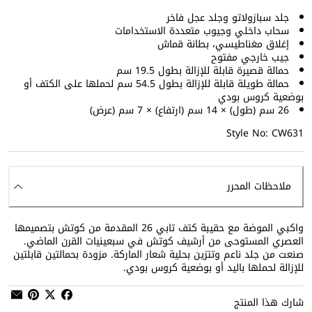
جلد سبازولاتو وجلد عجل فاخر
سحاب داخلي وجيوب متعددة الاستخدامات
إغلاق مغناطيسي، بطانة قماش
جيب خارجي مفتوح
حمالة قصيرة قابلة للإزالة بطول 19.5 سم
حمالة طويلة قابلة للإزالة بطول 54.5 سم لحملها على الكتف أو
بوضعية كروس بودي
26 سم (طول) × 14 سم (ارتفاع) × 7 سم (عرض)
Style No: CW631
ملاحظات المحرر
واكبي الموضة مع حقيبة كتف تابي 26 المقدمة من كوتش بتصميمها
العصري المستوحى من أرشيف كوتش في سبعينيات القرن الماضي.
صنعت من جلد ناعم وتتزين بحلية شعار الماركة. مزودة بحمالتين قابلتين
للإزالة لحملها باليد أو بوضعية كروس بودي.
شارك هذا المنتج