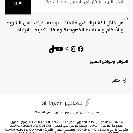
اشترك
من خلال الاشتراك في قائمتنا البريدية، فإنك تقبل
الشروط
والأحكام
و
سياسة الخصوصية وملفات تعريف الارتباط
.
الموقع ومواقع المتاجر
الكويت
United
Kuwait
الإمارات
متاجر
Arab
العربية
المتحدة
Emirates
مجموعة الطايرذ.م.م. جميع الحقوق محفوظة 2026
©2026 شركة كوتش لحفظ الحقوق الفكرية (COACH IP HOLDINGS LLC). جميع الحقوق
محفوظة. كوتش (COACH)، وشعار كوتش سي المميز (COACH SIGNATURE C DESIGN)،
وكوتش & تاج (COACH & TAG DESIGN)، وتصميم الحصان والعربة (COACH HORSE & CARRIAGE