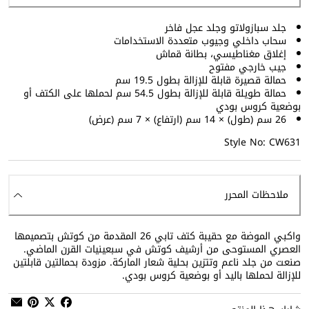
جلد سبازولاتو وجلد عجل فاخر
سحاب داخلي وجيوب متعددة الاستخدامات
إغلاق مغناطيسي، بطانة قماش
جيب خارجي مفتوح
حمالة قصيرة قابلة للإزالة بطول 19.5 سم
حمالة طويلة قابلة للإزالة بطول 54.5 سم لحملها على الكتف أو
بوضعية كروس بودي
26 سم (طول) × 14 سم (ارتفاع) × 7 سم (عرض)
Style No: CW631
ملاحظات المحرر
واكبي الموضة مع حقيبة كتف تابي 26 المقدمة من كوتش بتصميمها
العصري المستوحى من أرشيف كوتش في سبعينيات القرن الماضي.
صنعت من جلد ناعم وتتزين بحلية شعار الماركة. مزودة بحمالتين قابلتين
للإزالة لحملها باليد أو بوضعية كروس بودي.