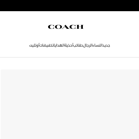
جديد
النساء
الرجال
حقائب
أحذية
الهدايا
تخفيضات
أوتليت