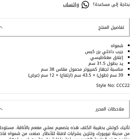
واتساب
بحاجة إلى مساعدة؟
تفاصيل المنتج
شمواه
جيب داخلي بزر كبس
إغلاق مغناطيسي
يد بطول 31.5 سم
مناسبة لجهاز كمبيوتر محمول مقاس 38 سم
39 سم (طول) × 43.5 سم (ارتفاع) × 12 سم (عرض)
Style No: CCC22
ملاحظات المحرر
تأتيك كوتش بحقيبة الكتف هذه بتصميم عملي مفعم بالأناقة. مستوحا
من مدينة نيويورك وتتزين بشرابات لافتة للأنظار. صنعت من شمواه فاخر