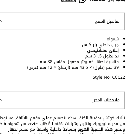
تفاصيل المنتج
شمواه
جيب داخلي بزر كبس
إغلاق مغناطيسي
يد بطول 31.5 سم
مناسبة لجهاز كمبيوتر محمول مقاس 38 سم
39 سم (طول) × 43.5 سم (ارتفاع) × 12 سم (عرض)
Style No: CCC22
ملاحظات المحرر
تأتيك كوتش بحقيبة الكتف هذه بتصميم عملي مفعم بالأناقة. مستوحا
من مدينة نيويورك وتتزين بشرابات لافتة للأنظار. صنعت من شمواه فاخر
وتتميز هذه الحقيبة الهوبو بمساحة داخلية واسعة مع قسم لجهاز