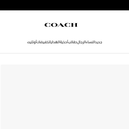
جديد
النساء
الرجال
حقائب
أحذية
الهدايا
تخفيضات
أوتليت