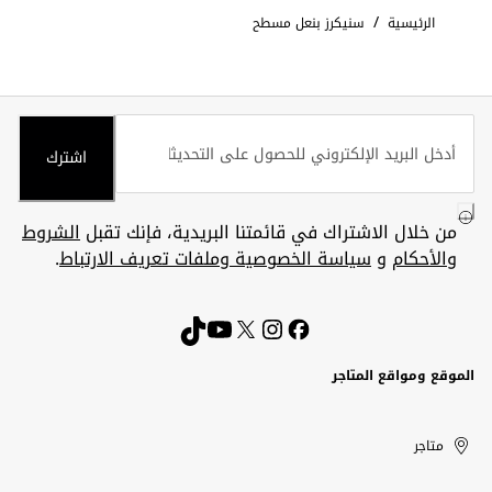
/
الرئيسية
سنيكرز بنعل مسطح
اشترك
من خلال الاشتراك في قائمتنا البريدية، فإنك تقبل
الشروط
والأحكام
و
سياسة الخصوصية وملفات تعريف الارتباط
.
الموقع ومواقع المتاجر
الكويت
United
Kuwait
الإمارات
متاجر
Arab
العربية
المتحدة
Emirates