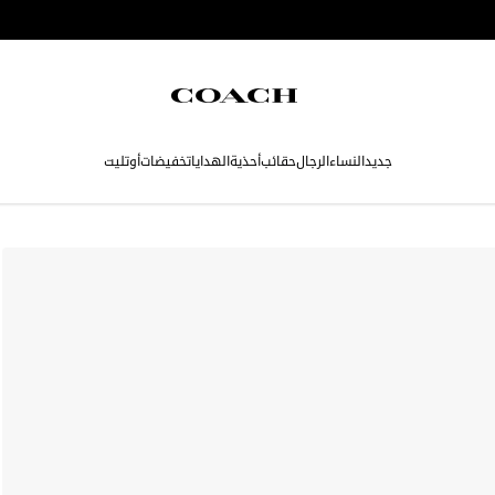
جديد
النساء
الرجال
حقائب
أحذية
الهدايا
تخفيضات
أوتليت