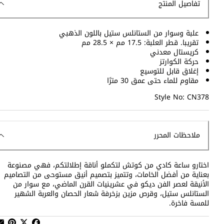
تفاصيل المنتج
علبة وسوار من الستانلس ستيل باللون الذهبي
تقريبا. قطر العلبة: 17.5 مم × 28.5 مم
كريستال معدني
حركة الكوارتز
إغلاق قابل للتوسيع
مقاوم للماء حتى عمق 30 مترًا
Style No: CN378
ملاحظات المحرر
اختارو ساعة كادي من كوتش لتكملو أناقة إطلالتكم، فهي مصنوعة
بعناية من أفضل الخامات، وتتميز بتصميم أنيق مستوحى من التصاميم
الأنيقة لعصر الفن ديكو في عشرينيات القرن الماضي، مع سوار من
الستانلس ستيل، وقرص مزين بزخرفة شعار الحصان والعربة الشهير
للمسة فاخرة.