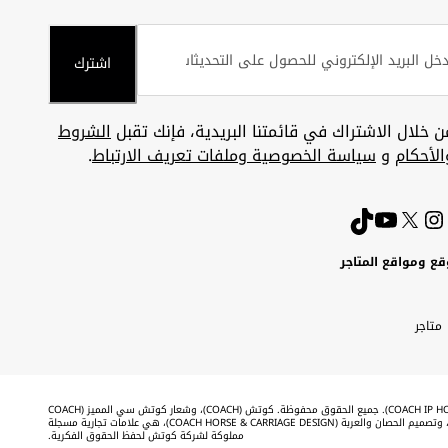
اشترك
ن خلال الاشتراك في قائمتنا البريدية، فإنك تقبل
الشروط
الأحكام
و
سياسة الخصوصية وملفات تعريف الارتباط
.
قع ومواقع المتاجر
ويت
Uni
Kuw
ارات
متاجر
A
بية
تحدة
Emira
©2026 شركة كوتش لحفظ الحقوق الفكرية (COACH IP HOLDINGS LLC). جميع الحقوق محفوظة. كوتش (COACH)، وشعار كوتش سي المميز (COACH
SIGNATURE C DESIGN)، وكوتش & تاج (COACH & TAG DESIGN)، وتصميم الحصان والعربة (COACH HORSE & CARRIAGE DESIGN)، هي علامات تجارية مسجلة
مملوكة لشركة كوتش لحفظ الحقوق الفكرية.