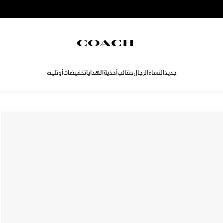
جديد
النساء
الرجال
حقائب
أحذية
الهدايا
تخفيضات
أوتليت