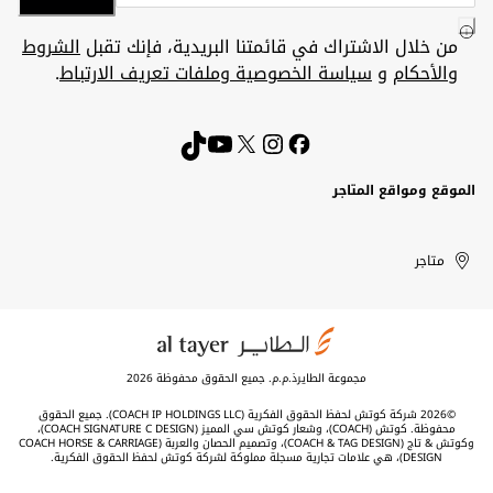
من خلال الاشتراك في قائمتنا البريدية، فإنك تقبل
الشروط
والأحكام
و
سياسة الخصوصية وملفات تعريف الارتباط
.
الموقع ومواقع المتاجر
الكويت
United
Kuwait
الإمارات
متاجر
Arab
العربية
المتحدة
Emirates
مجموعة الطايرذ.م.م. جميع الحقوق محفوظة 2026
©2026 شركة كوتش لحفظ الحقوق الفكرية (COACH IP HOLDINGS LLC). جميع الحقوق
محفوظة. كوتش (COACH)، وشعار كوتش سي المميز (COACH SIGNATURE C DESIGN)،
وكوتش & تاج (COACH & TAG DESIGN)، وتصميم الحصان والعربة (COACH HORSE & CARRIAGE
DESIGN)، هي علامات تجارية مسجلة مملوكة لشركة كوتش لحفظ الحقوق الفكرية.