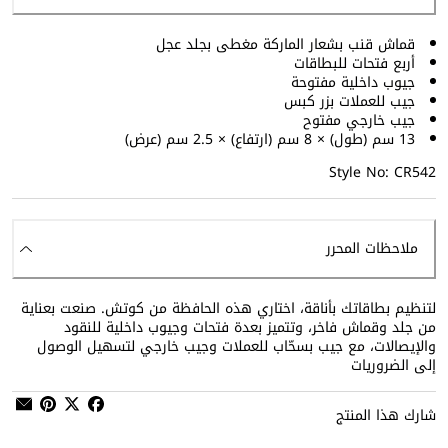
قماش قنب بشعار الماركة مغطى بجلد عجل
أربع فتحات للبطاقات
جيوب داخلية مفتوحة
جيب للعملات بزر كبس
جيب خارجي مفتوح
13 سم (طول) × 8 سم (ارتفاع) × 2.5 سم (عرض)
Style No: CR542
ملاحظات المحرر
لتنظيم بطاقاتك بأناقة، اختاري هذه الحافظة من كوتش. صنعت بعناية
من جلد وقماش فاخر، وتتميز بعدة فتحات وجيوب داخلية للنقود
والإيصالات، مع جيب بسحّاب للعملات وجيب خارجي لتسهيل الوصول
إلى الضروريات
شارك هذا المنتج