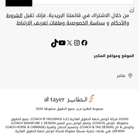
من خلال الاشتراك في قائمتنا البريدية، فإنك تقبل
الشروط
والأحكام
و
سياسة الخصوصية وملفات تعريف الارتباط
.
الموقع ومواقع المتاجر
الكويت
United
Kuwait
الإمارات
متاجر
Arab
العربية
المتحدة
Emirates
مجموعة الطايرذ.م.م. جميع الحقوق محفوظة 2026
©2026 شركة كوتش لحفظ الحقوق الفكرية (COACH IP HOLDINGS LLC). جميع الحقوق
محفوظة. كوتش (COACH)، وشعار كوتش سي المميز (COACH SIGNATURE C DESIGN)،
وكوتش & تاج (COACH & TAG DESIGN)، وتصميم الحصان والعربة (COACH HORSE & CARRIAGE
DESIGN)، هي علامات تجارية مسجلة مملوكة لشركة كوتش لحفظ الحقوق الفكرية.