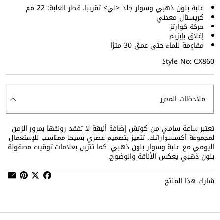
علبة بلون ذهبي وسوار جلد <لي> تقريبا. قطر العلبة: 22 مم
كريستال معدني
حركة كوارتز
إغلاق بإبزيم
مقاومة للماء حتى عمق 30 مترًا
Style No: CX860
ملاحظات المحرر
تعتبر ساعة سامي من كوتش إضافة أنيقة لا تفقد رونقها بمرور الزمن
لمجموعة أكسسواراتك. تتميز بتصميم عصري بسيط ممناسب للإستعمال
اليومي مع علبة وسوار بلون ذهبي. كما تتزين بعلامات توقيت مصقولة
بلون ذهبي يعكس الأناقة والوضوح.
شارك هذا المنتج