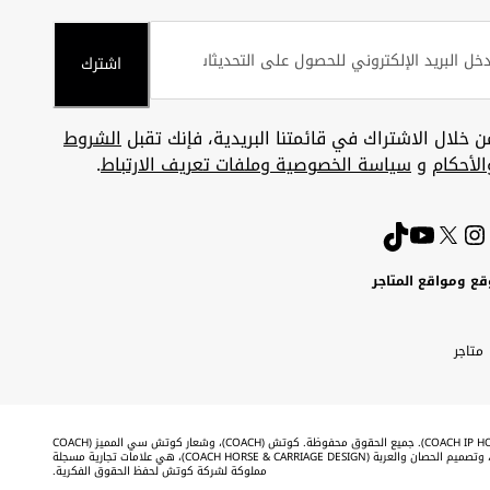
اشترك
ن خلال الاشتراك في قائمتنا البريدية، فإنك تقبل
الشروط
الأحكام
و
سياسة الخصوصية وملفات تعريف الارتباط
.
قع ومواقع المتاجر
ويت
Uni
Kuw
ارات
متاجر
A
بية
تحدة
Emira
©2026 شركة كوتش لحفظ الحقوق الفكرية (COACH IP HOLDINGS LLC). جميع الحقوق محفوظة. كوتش (COACH)، وشعار كوتش سي المميز (COACH
SIGNATURE C DESIGN)، وكوتش & تاج (COACH & TAG DESIGN)، وتصميم الحصان والعربة (COACH HORSE & CARRIAGE DESIGN)، هي علامات تجارية مسجلة
مملوكة لشركة كوتش لحفظ الحقوق الفكرية.