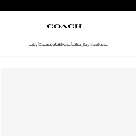
جديد
النساء
الرجال
حقائب
أحذية
الهدايا
تخفيضات
أوتليت