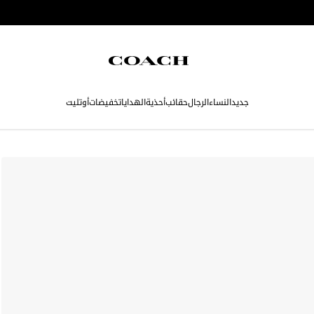
جديد
النساء
الرجال
حقائب
أحذية
الهدايا
تخفيضات
أوتليت