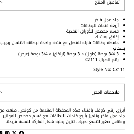
تفاصيل المنتج
جلد عجل فاخر
أربعة فتحات للبطاقات
قسم مخصص للأوراق النقدية
إغلاق بمشبك
حافظة بطاقات قابلة للفصل مع فتحة واحدة لبطاقة الائتمان وجيب
بسحاب
3 3/4 بوصة (طول) × 3 بوصة (ارتفاع) × 3/4 بوصة (عرض)
رقم الطراز: CZ111
Style No: CZ111
ملاحظات المحرر
أبرزي رقي ذوقك باقتناء هذه المحفظة المقدمة من كوتش. صنعت من
جلد عجل فاخر وتتميز بأربع فتحات للبطاقات مع قسم مخصص للفواتير
ومقاس صغير لتتسع بجيبك. تتزين بحلية شعار الماركة للمسة فريدة.