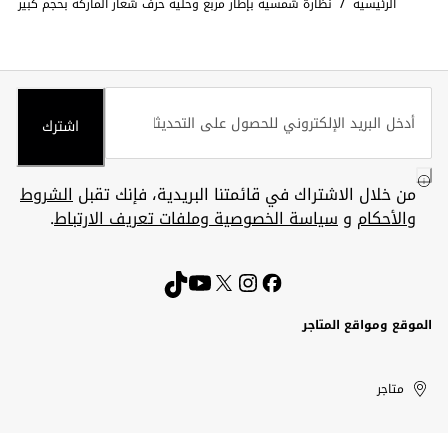
/
الرئيسية
نظارة شمسية بإطار مربع وحلية حرف شعار الماركة بحجم كبير
اشترك
من خلال الاشتراك في قائمتنا البريدية، فإنك تقبل
الشروط
والأحكام
و
سياسة الخصوصية وملفات تعريف الارتباط
.
الموقع ومواقع المتاجر
الكويت
United
Kuwait
الإمارات
متاجر
Arab
العربية
المتحدة
Emirates