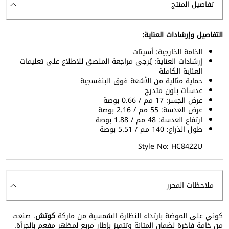
تفاصيل المنتج
التفاصيل وإرشادات العناية:
الخامة الخارجية: أسيتات
إرشادات العناية: يُرجى مراجعة الملصق للاطلاع على تعليمات
العناية الكاملة
حماية مثالية من الأشعة فوق البنفسجية
عدسات بلون متدرج
عرض الجسر: 17 مم / 0.66 بوصة
عرض العدسة: 55 مم / 2.16 بوصة
ارتفاع العدسة: 48 مم / 1.88 بوصة
طول الذراع: 140 مم / 5.51 بوصة
Style No: HC8422U
ملاحظات المحرر
كوني على الموضة بارتداء النظارة الشمسية من ماركة
كوتش
. صنعت
من خامة فاخرة لضمان المتانة وتتميز بإطار مربع لمظهر مفعم بالجرأة.