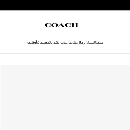
جديد
النساء
الرجال
حقائب
أحذية
الهدايا
تخفيضات
أوتليت