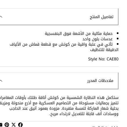
تفاصيل المنتج
حماية مثالية من الأشعة فوق البنفسجية
عدسات بلون واحد
تأتي في علبة واقية من كوتش مع قطعة قماش من الألياف
الدقيقة للتنظيف
Style No: CAE80
ملاحظات المحرر
ستكمل هذه النظارة الشمسية من كوتش أناقة طلتك بأوقات المغامرات
تتميز بجماليات مستوحاة من التصاميم العسكرية مع أذرع منحوتة ومزينة
بحلية شعار الماركة للمسة متفردة. مزودة بعمود أنيق عند الحاجب
ووسادات أنف قابلة للتعديل لارتداء مريح.