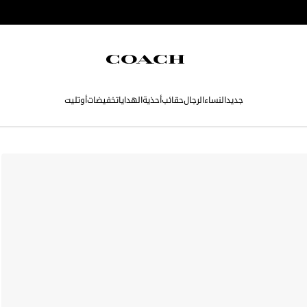
جديد
النساء
الرجال
حقائب
أحذية
الهدايا
تخفيضات
أوتليت