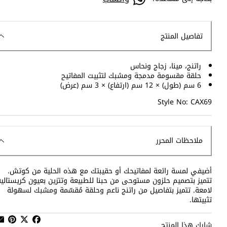
تفاصيل المنتج
راتنج، مينا، زجاج ونحاس
حلقة مقسومة مدمجة ومشبك لتثبيت المفاتيح
6 سم (طول) × 12 سم (ارتفاع) × 3 سم (عرض)
Style No: CAX69
ملاحظات المحرر
أضيفي لمسة رائعة لمفاتيحك أو حقيبتك مع هذه الحلية من كوتش.
تتميز بتصميم حلزون مستوحى من حبنا للطبيعة وتتزين بعيون كريستالية
لامعة. تتميز بتفاصيل من راتنج ناعم وحلقة مُقسّمة ومشبك لسهولة
تثبيتها.
شارك هذا المنتج