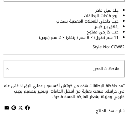
جلد عجل فاخر
أربع فتحات للبطاقات
جيب داخلي للعملات المعدنية بسحاب
إغلاق بزر كبس
جيب خارجي مفتوح
11 سم (طول) × 8 سم (ارتفاع) × 2 سم (عرض)
Style No: CCW82
ملاحظات المحرر
تعد حافظة البطاقات هذه من كوتش أكسسوار عملي انيق لا غنى عنه
في خزانتك. صنعت بعناية من أفضل الخامات، وتتميز بتصميم بجيب
خارجي ومزينة بشعار الماركة للمسة فاخرة.
شارك هذا المنتج