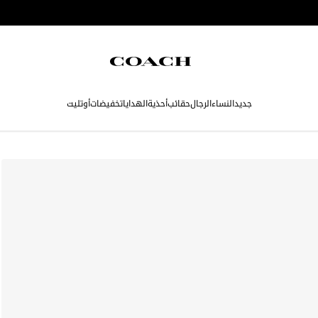
جديد
النساء
الرجال
حقائب
أحذية
الهدايا
تخفيضات
أوتليت