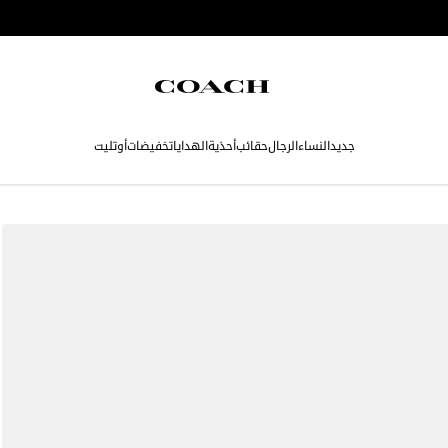
جديد
النساء
الرجال
حقائب
أحذية
الهدايا
تخفيضات
أوتليت