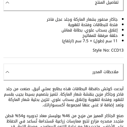
تفاصيل المنتج
جاكار محفور بشعار الماركة وجلد عجل فاخر
فتحة للبطاقات وفتحة للهوية
إغلاق بسحاب علوي، بطانة قماش
حلقة مرفقة للمفاتيح
11 سم (طول) × 7.5 سم (ارتفاع)
Style No: CCD13
ملاحظات المحرر
أبدعت كوتش حافظة البطاقات هذه بطابع عملي أنيق. صنعت من جلد
فاخر وجاكار مزين بنقشة شعار الماركة. تتميز بتصميم بسيط بجيب بقسم
للنقود وفتحة للهوية وإغلاق بسحاب علوي. تتزين بحلية شعار الماركة
وتعد إضافة لا غنى عنها لمجموعة أكسسواراتك.
صنع الجاكار المميز من مزيج من 46% بوليستر معاد تدويره و54% قطن
متجدد مصدره مزارع تتبع ممارسات زراعية مُستدامة تُساعد في الحفاظ
على الأراضي وتجديدها مع زيادة التنوع البيولوجي وصحة التربة. قد