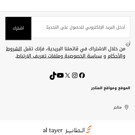
اشترك
من خلال الاشتراك في قائمتنا البريدية، فإنك تقبل
الشروط
والأحكام
و
سياسة الخصوصية وملفات تعريف الارتباط
.
الموقع ومواقع المتاجر
الكويت
United
Kuwait
الإمارات
متاجر
Arab
العربية
المتحدة
Emirates