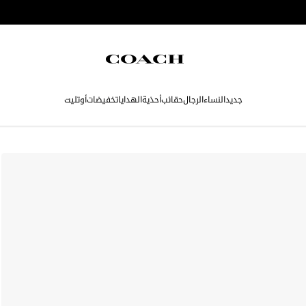
جديد
النساء
الرجال
حقائب
أحذية
الهدايا
تخفيضات
أوتليت