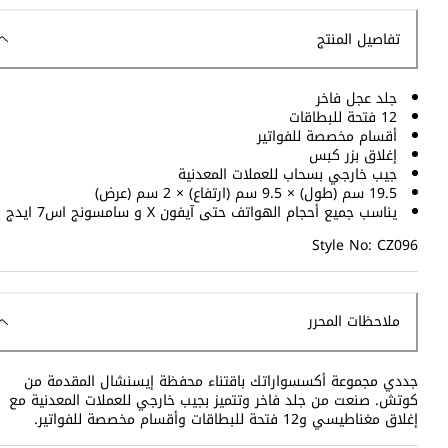
تفاصيل المنتج
جلد عجل فاخر
12 فتحة للبطاقات
أقسام مخصصة للفواتير
إغلاق بزر كبس
جيب خارجي بسحاب للعملات المعدنية
19.5 سم (طول) × 9.5 سم (ارتفاع) × 2 سم (عرض)
يناسب جميع أحجام الهواتف حتى آيفون X و سامسونج اس7 ايدج
Style No: CZ096
ملاحظات المحرر
جددي مجموعة أكسسواراتك باقتناء محفظة إيسنشال المقدمة من
كوتش. صنعت من جلد فاخر وتتميز بجيب خارجي للعملات المعدنية مع
إغلاق مغناطيسي و12 فتحة للبطاقات وأقسام مخصصة للفواتير.