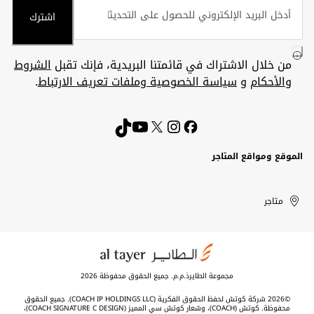
اشترك
من خلال الاشتراك في قائمتنا البريدية، فإنك تقبل
الشروط
والأحكام
و
سياسة الخصوصية وملفات تعريف الارتباط
.
الموقع ومواقع المتاجر
الكويت
United
Kuwait
الإمارات
متاجر
Arab
العربية
المتحدة
Emirates
مجموعة الطايرذ.م.م. جميع الحقوق محفوظة 2026
©2026 شركة كوتش لحفظ الحقوق الفكرية (COACH IP HOLDINGS LLC). جميع الحقوق
محفوظة. كوتش (COACH)، وشعار كوتش سي المميز (COACH SIGNATURE C DESIGN)،