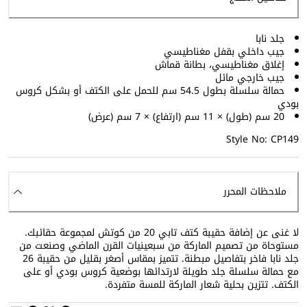
جلد نابا
جيب داخلي بقفل مغناطيسي
إغلاق مغناطيسي، بطانة قماش
جيب خارجي مائل
حمالة سلسلة بطول 54.5 سم للحمل على الكتف أو بشكل كروس
بودي
20 سم (طول) × 11 سم (ارتفاع) × 7 سم (عرض)
Style No: CP149
ملاحظات المحرر
لا غنى عن إضافة حقيبة كتف تابي 20 من كوتش لمجموعة حقائبك.
مستوحاة من تصميم الماركة من سبعينيات القرن الماضي وصنعت من
جلد نابا فاخر بتفاصيل مبطنة. تتميز بمقاس أصغر بقليل من حقيبة 26
مع حمالة سلسلة جلد طويلة لارتدائها بوضعية كروس بودي أو على
الكتف. تتزين بحلية شعار الماركة للمسة متفردة.