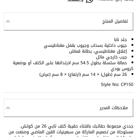
تفاصيل المنتج
جلد نابا
جيوب داخلية بسحاب وجيوب بقفل مغناطيسي
إغلاق مغناطيسي، بطانة قماش
جيب خارجي مائل
حمالة سلسلة بطول 54.5 سم لارتدائها على الكتف أو بوضعية
كروس بودي
26 سم (طول) × 14 سم (ارتفاع) × 8 سم (عرض)
Style No: CP150
ملاحظات المحرر
جددي مجموعة حقائبك باقتناء حقيبة كتف تابي 26 من كوتش.
مستوحاة من تصميم الماركة من سبعينيات القرن الماضي وصنعت من