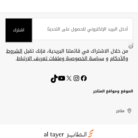
اشترك
من خلال الاشتراك في قائمتنا البريدية، فإنك تقبل
الشروط
والأحكام
و
سياسة الخصوصية وملفات تعريف الارتباط
.
الموقع ومواقع المتاجر
الكويت
United
Kuwait
الإمارات
متاجر
Arab
العربية
المتحدة
Emirates